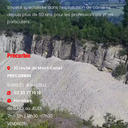
Société spécialisée dans l’exploitation de carrières
depuis plus de 50 ans pour les professionnels et les
particuliers.
Précorbin
10 route du Mont Canel
PRECORBIN
50810 ST JEAN D'ELLE
02 33 77 19 19
Horaires
de LUNDI au JEUDI
7h - 12h / 13h30 -17h30
VENDREDI