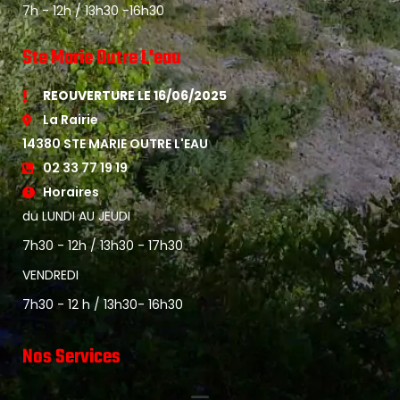
7h - 12h / 13h30 -16h30
Ste Marie Outre L'eau
REOUVERTURE LE 16/06/2025
La Rairie
14380 STE MARIE OUTRE L'EAU
02 33 77 19 19
Horaires
du LUNDI AU JEUDI
7h30 - 12h / 13h30 - 17h30
VENDREDI
7h30 - 12 h / 13h30- 16h30
Nos Services