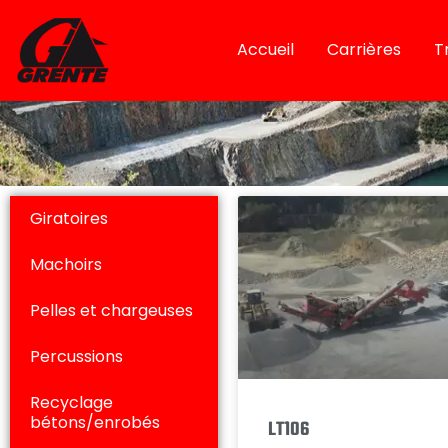
Accueil
Carrières
T
Machoirs
Giratoires
Machoirs
Pelles et chargeuses
Percussions
Recyclage
bétons/enrobés
LT106