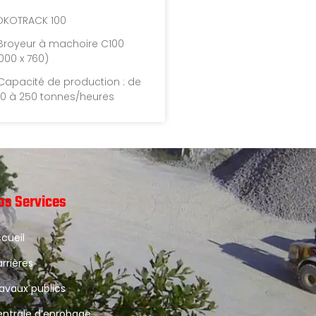
OKOTRACK 100
 Broyeur à machoire C100
1000 x 760)
 Capacité de production : de
80 à 250 tonnes/heures
os Services
cueil
rrières
avaux publics
ntrale d’enrobage