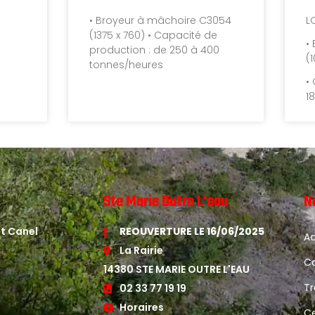
• Broyeur à mâchoire C3054
L
(1375 x 760) • Capacité de
•
production : de 250 à 400
(
tonnes/heures
•
1
Ste Marie Outre L'eau
N
t Canel
REOUVERTURE LE 16/06/2025
Ac
La Rairie
Ca
14380 STE MARIE OUTRE L'EAU
E
Tr
02 33 77 19 19
Horaires
Ce