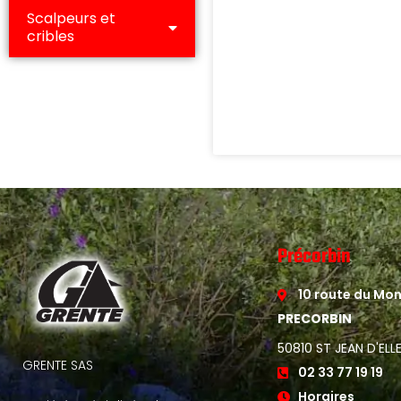
Scalpeurs et
cribles
Précorbin
10 route du Mon
PRECORBIN
50810 ST JEAN D'ELL
GRENTE SAS
02 33 77 19 19
Horaires